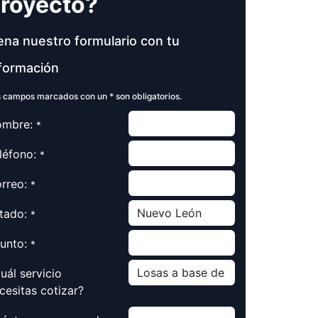
royecto?
ena nuestro formulario con tu
formación
 campos marcados con un * son obligatorios.
mbre:
*
léfono:
*
rreo:
*
tado:
*
unto:
*
uál servicio
cesitas cotizar?