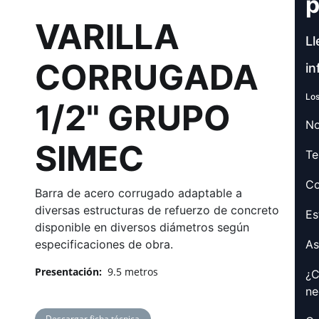
p
VARILLA
Ll
CORRUGADA
in
Los
1/2" GRUPO
No
SIMEC
Te
Co
Barra de acero corrugado adaptable a
diversas estructuras de refuerzo de concreto
Es
disponible en diversos diámetros según
As
especificaciones de obra.
Presentación:
9.5 metros
¿C
ne
Descargar ficha técnica