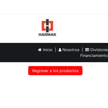
Inicio
Help
Inicio
|
Nosotros
|
Division
Financiamiento
Regresar a los productos