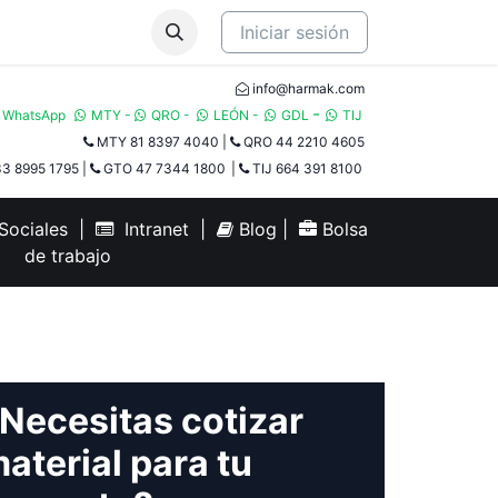
Iniciar sesión
info@harmak.com
-
WhatsApp
MTY
-
QRO
-
LEÓN
-
GDL
TIJ​
MTY 81 8397 4040
|
QRO 44 2210 4605
3 8995 1795
|
GTO 47 7344 1800
|
TIJ 664 391 8100
ociales
|
Intranet
|
Blog
|
Bolsa
de trabajo
Necesitas cotizar
aterial para tu