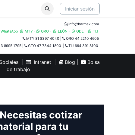
Iniciar sesión
info@harmak.com
-
WhatsApp
MTY
-
QRO
-
LEÓN
-
GDL
TIJ​
MTY 81 8397 4040
|
QRO 44 2210 4605
3 8995 1795
|
GTO 47 7344 1800
|
TIJ 664 391 8100
ociales
|
Intranet
|
Blog
|
Bolsa
de trabajo
Necesitas cotizar
aterial para tu