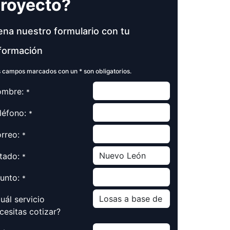
royecto?
ena nuestro formulario con tu
formación
 campos marcados con un * son obligatorios.
mbre:
*
léfono:
*
rreo:
*
tado:
*
unto:
*
uál servicio
cesitas cotizar?