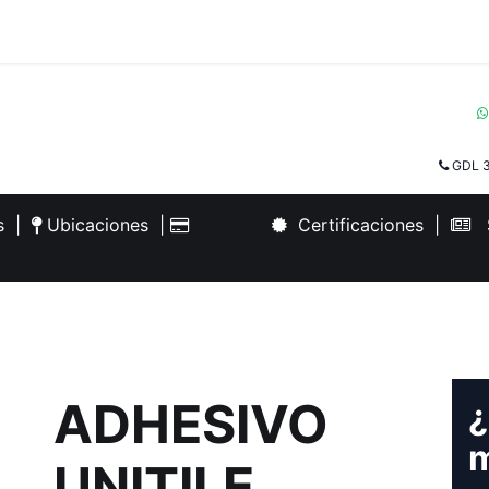
GDL 3
es
|
Ubicaciones
|
Certificaciones
|
S
ADHESIVO
¿
m
UNITILE