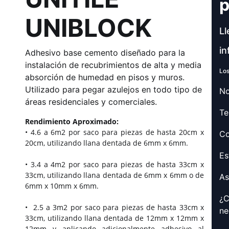
p
UNIBLOCK
Ll
in
Adhesivo base cemento diseñado para la
instalación de recubrimientos de alta y media
Los
absorción de humedad en pisos y muros.
Utilizado para pegar azulejos en todo tipo de
No
áreas residenciales y comerciales.
Te
Rendimiento Aproximado:
• 4.6 a 6m2 por saco para piezas de hasta 20cm x
Co
20cm, utilizando llana dentada de 6mm x 6mm.
Es
• 3.4 a 4m2 por saco para piezas de hasta 33cm x
33cm, utilizando llana dentada de 6mm x 6mm o de
As
6mm x 10mm x 6mm.
¿C
•
2.5 a 3m2 por saco para piezas de hasta 33cm x
ne
33cm, utilizando llana dentada de 12mm x 12mm x
12mm y aplicando adicionalmente adhesivo al