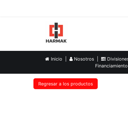
Inicio
Help
Inicio
|
Nosotros
|
Division
Financiamiento
Regresar a los productos