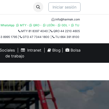
Iniciar sesión
info@harmak.com
-
WhatsApp
MTY
-
QRO
-
LEÓN
-
GDL
TIJ​
MTY 81 8397 4040
|
QRO 44 2210 4605
3 8995 1795
|
GTO 47 7344 1800
|
TIJ 664 391 8100
ociales
|
Intranet
|
Blog
|
Bolsa
de trabajo