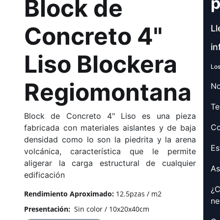
Block de
p
Concreto 4"
Ll
in
Liso Blockera
Los
Regiomontana
No
Te
Block de Concreto 4" Liso es una pieza
Co
fabricada con materiales aislantes y de baja
densidad como lo son la piedrita y la arena
Es
volcánica, característica que le permite
aligerar la carga estructural de cualquier
As
edificación
¿C
Rendimiento Aproximado:
12.5pzas / m2
ne
Presentación:
Sin color / 10x20x40cm