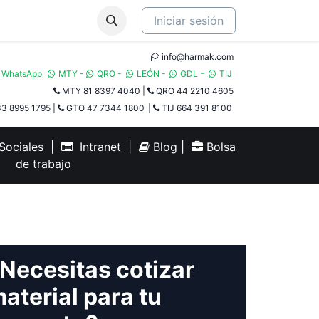
Iniciar sesión
info@harmak.com
-
WhatsApp
MTY
-
QRO
-
LEÓN
-
GDL
TIJ​
MTY 81 8397 4040
|
QRO 44 2210 4605
3 8995 1795
|
GTO 47 7344 1800
|
TIJ 664 391 8100
ociales
|
Intranet
|
Blog
|
Bolsa
de trabajo
Necesitas cotizar
aterial para tu