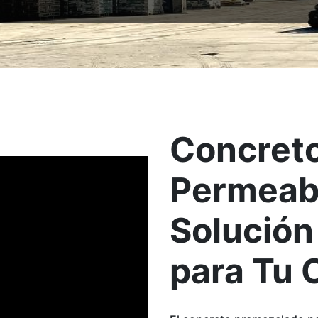
Concret
Permeab
Solución
para Tu O