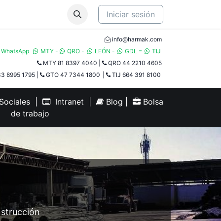
Iniciar sesión
info@harmak.com
-
WhatsApp
MTY
-
QRO
-
LEÓN
-
GDL
TIJ​
MTY 81 8397 4040
|
QRO 44 2210 4605
3 8995 1795
|
GTO 47 7344 1800
|
TIJ 664 391 8100
ociales
|
Intranet
|
Blog
|
Bolsa
de trabajo
nstrucción