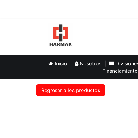
Inicio
Help
Inicio
|
Nosotros
|
Division
Financiamiento
Regresar a los productos