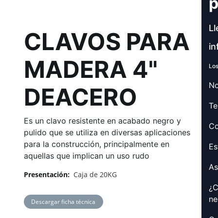
p
Ll
CLAVOS PARA
in
MADERA 4"
Los
No
DEACERO
Te
Es un clavo resistente en acabado negro y
Co
pulido que se utiliza en diversas aplicaciones
para la construcción, principalmente en
Es
aquellas que implican un uso rudo
As
Presentación:
Caja de 20KG
¿C
ne
Descargar ficha técnica