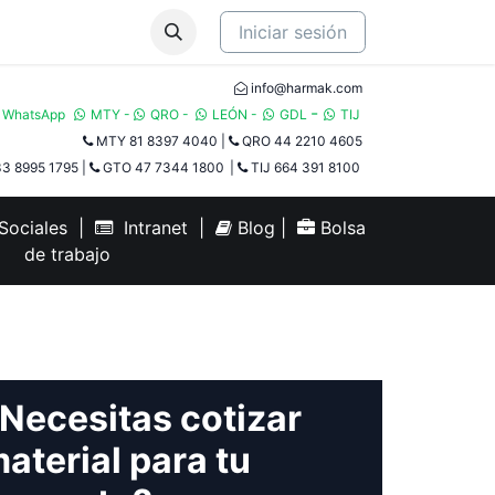
Iniciar sesión
info@harmak.com
-
WhatsApp
MTY
-
QRO
-
LEÓN
-
GDL
TIJ​
MTY 81 8397 4040
|
QRO 44 2210 4605
3 8995 1795
|
GTO 47 7344 1800
|
TIJ 664 391 8100
ociales
|
Intranet
|
Blog
|
Bolsa
de trabajo
Necesitas cotizar
aterial para tu