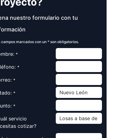
royecto?
ena nuestro formulario con tu
formación
 campos marcados con un * son obligatorios.
mbre:
*
léfono:
*
rreo:
*
tado:
*
unto:
*
uál servicio
cesitas cotizar?