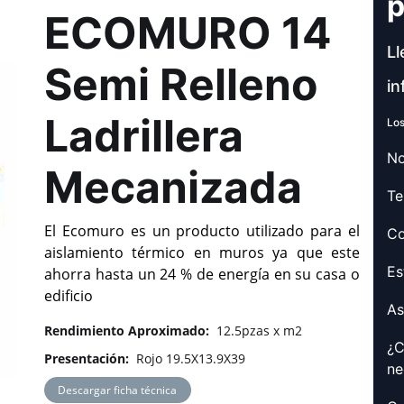
p
ECOMURO 14
Ll
Semi Relleno
in
Ladrillera
Los
No
Mecanizada
Te
El Ecomuro es un producto utilizado para el
Co
aislamiento térmico en muros ya que este
Es
ahorra hasta un 24 % de energía en su casa o
edificio
As
Rendimiento Aproximado:
12.5pzas x m2
¿C
Presentación:
Rojo 19.5X13.9X39
ne
Descargar ficha técnica