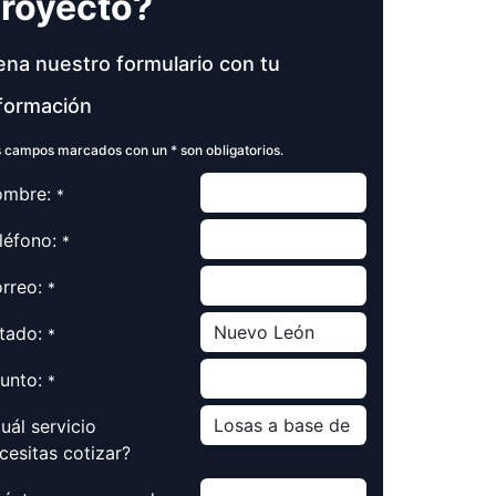
royecto?
ena nuestro formulario con tu
formación
 campos marcados con un * son obligatorios.
mbre:
*
léfono:
*
rreo:
*
tado:
*
unto:
*
uál servicio
cesitas cotizar?