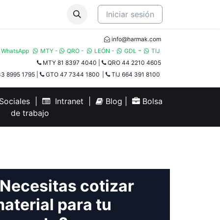
Iniciar sesión
info@harmak.com
-
WhatsApp
MTY
-
QRO
-
LEÓN
-
GDL
TIJ​
MTY 81 8397 4040
|
QRO 44 2210 4605
3 8995 1795
|
GTO 47 7344 1800
|
TIJ 664 391 8100
ociales
|
Intranet
|
Blog
|
Bolsa
de trabajo
Necesitas cotizar
aterial para tu