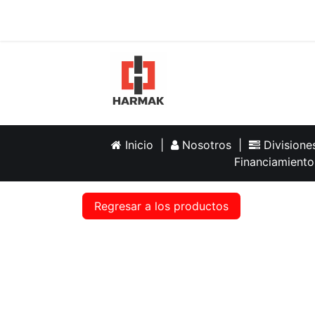
Inicio
Help
Inicio
|
Nosotros
|
Division
Financiamiento
Regresar a los productos