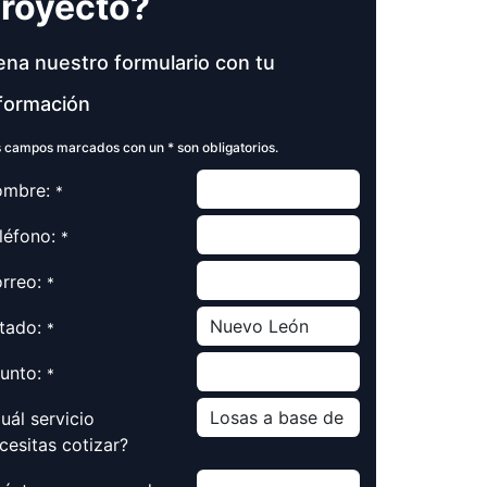
royecto?
ena nuestro formulario con tu
formación
 campos marcados con un * son obligatorios.
mbre:
*
léfono:
*
rreo:
*
tado:
*
unto:
*
uál servicio
cesitas cotizar?