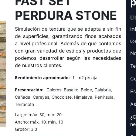
FAST SET
p
PERDURA STONE
Ll
Simulación de textura que se adapta a sin fin
in
de
superficies, garantizando finos acabados
Los
a nivel profesional. Además de que contamos
con gran variedad de estilos y productos que
No
podemos desarrollar según las necesidades
de nuestros clientes.
Te
Rendimiento aproximado:
1
m2 p/caja
Co
Presentación:
Colores: Basalto, Beige, Calabria,
Es
Cañada, Careyes, Chocolate, Himalaya, Península,
As
Terracota
Largo: máx. 50, min. 20
¿C
Ancho: máx. 10, min. 10
ne
Grosor: 3.0