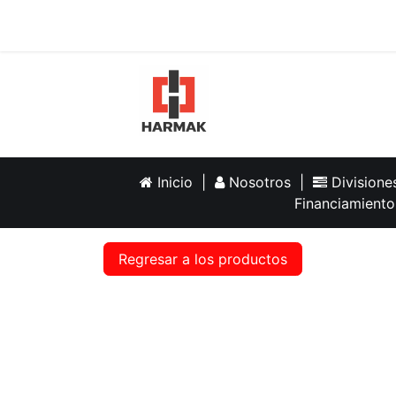
Inicio
Help
Inicio
|
Nosotros
|
Division
Financiamiento
Regresar a los productos