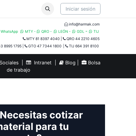
Iniciar sesión
info@harmak.com
-
WhatsApp
MTY
-
QRO
-
LEÓN
-
GDL
TIJ​
MTY 81 8397 4040
|
QRO 44 2210 4605
3 8995 1795
|
GTO 47 7344 1800
|
TIJ 664 391 8100
ociales
|
Intranet
|
Blog
|
Bolsa
de trabajo
Necesitas cotizar
aterial para tu