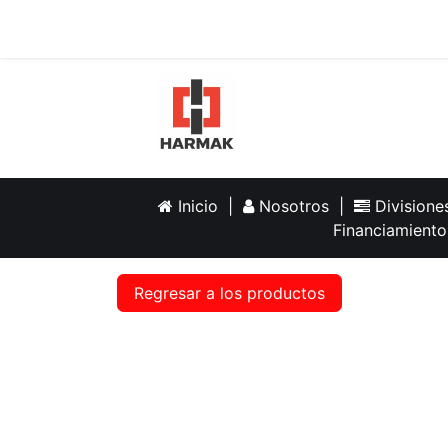
Inicio
Help
Inicio
|
Nosotros
|
Division
Financiamiento
Regresar a los productos