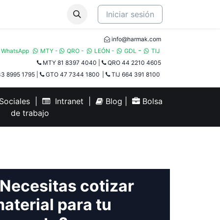
Iniciar sesión
info@harmak.com
-
WhatsApp
MTY
-
QRO
-
LEÓN
-
GDL
TIJ​
MTY 81 8397 4040
|
QRO 44 2210 4605
3 8995 1795
|
GTO 47 7344 1800
|
TIJ 664 391 8100
ociales
|
Intranet
|
Blog
|
Bolsa
de trabajo
Necesitas cotizar
aterial para tu