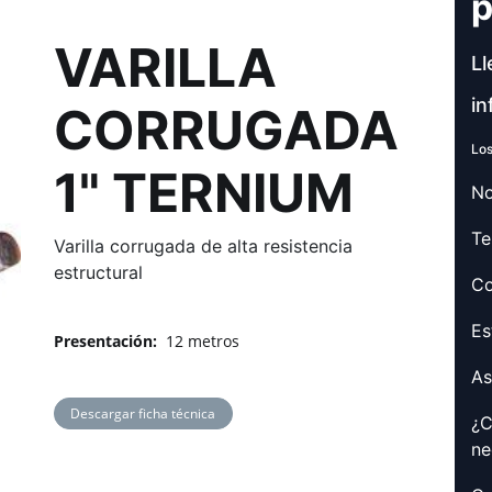
p
VARILLA
Ll
in
CORRUGADA
Los
1" TERNIUM
No
Te
Varilla corrugada de alta resistencia
estructural
Co
Es
Presentación:
12 metros
As
Descargar ficha técnica
¿C
ne