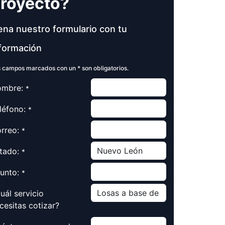
royecto?
ena nuestro formulario con tu
formación
 campos marcados con un * son obligatorios.
mbre:
*
léfono:
*
rreo:
*
tado:
*
unto:
*
uál servicio
cesitas cotizar?