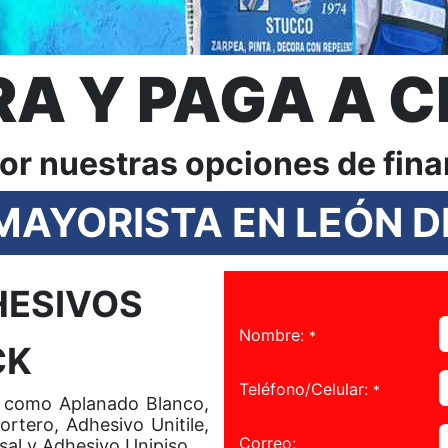
A Y PAGA A C
or nuestras opciones de fin
 MAYORISTA EN LEÓN D
HESIVOS
Nombre:
*
CK
Teléfono/Celular:
*
 como Aplanado Blanco,
rtero, Adhesivo Unitile,
Correo:
sal y Adhesivo Unipiso.