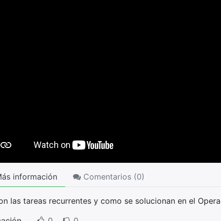
ás información
Comentarios (
0
)
on las tareas recurrentes y como se solucionan en el Opera
cación
0
0