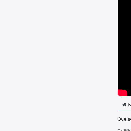
M
Que s
Califi